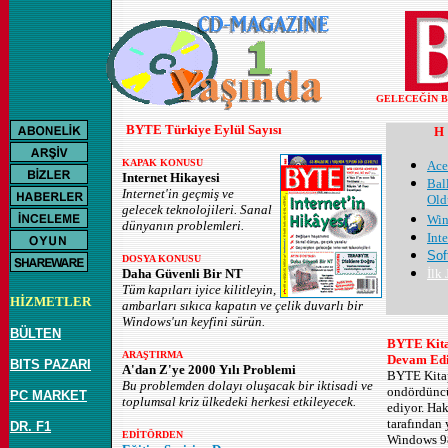
GELECEĞİN B
BYTE Türkiye Eylül Sayısı
KAPAK KONUSU
Ace
Internet Hikayesi
Bal
Internet'in geçmiş ve
Old
gelecek teknolojileri. Sanal
Win
dünyanın problemleri.
Int
Sof
DOSYA KONUSU
Daha Güvenli Bir NT
İlk
Tüm kapıları iyice kilitleyin,
HİZMETLER
ambarları sıkıca kapatın ve çelik duvarlı bir
Windows'un keyfini sürün.
BÜLTEN
BYTE Kita
ARAŞTIRMA
Devam Edi
BITS PAZARI
A'dan Z'ye 2000 Yılı Problemi
BYTE Kitap
Bu problemden dolayı oluşacak bir iktisadi ve
ondördüncü
PC MARKET
toplumsal kriz ülkedeki herkesi etkileyecek.
ediyor. Ha
tarafından 
DR. F1
EDİTÖRDEN
Windows 98