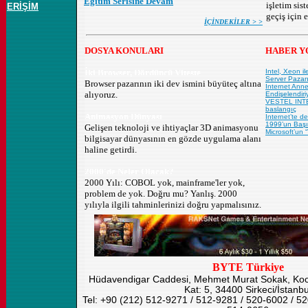
Eğitim Serisine Devam
işletim sis
ERİŞİM
geçiş için 
İÇİNDEKİLER > >
DOSYA KONULARI
HABER 
İki Browser, Dördüncü Viteste
Intel, Xeon i
Server Pazar
Browser pazarının iki dev ismini büyüteç altına
Internet Anne
alıyoruz.
Endişelendiri
VESTEL INTER
baslangıç
Animasyon Dünyası
Internet’te 
1999’un Başı
Gelişen teknoloji ve ihtiyaçlar 3D animasyonu
Microsoft’un 
bilgisayar dünyasının en gözde uygulama alanı
haline getirdi.
2000'de Neler Olacak?
2000 Yılı: COBOL yok, mainframe'ler yok,
problem de yok. Doğru mu? Yanlış. 2000
yılıyla ilgili tahminlerinizi doğru yapmalısınız.
BYTE Türkiye
Hüdavendigar Caddesi, Mehmet Murat Sokak, Koca
Kat: 5, 34400 Sirkeci/İstanbu
Tel: +90 (212) 512-9271 / 512-9281 / 520-6002 / 5