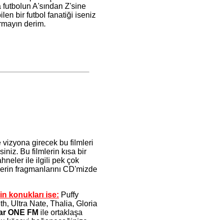
 futbolun A'sından Z'sine
len bir futbol fanatiği iseniz
rmayın derim.
 vizyona girecek bu filmleri
niz. Bu filmlerin kısa bir
hneler ile ilgili pek çok
mlerin fragmanlarını CD'mizde
n konukları ise:
Puffy
h, Ultra Nate, Thalia, Gloria
r ONE FM
ile ortaklaşa