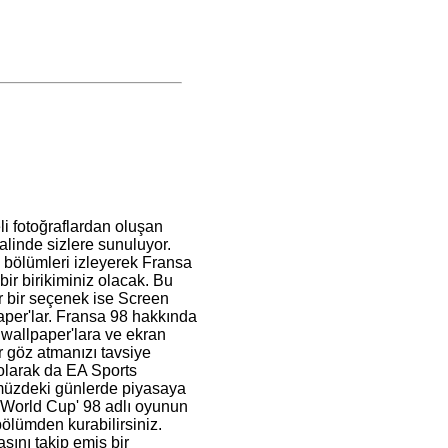
li fotoğraflardan oluşan
alinde sizlere sunuluyor.
 bölümleri izleyerek Fransa
bir birikiminiz olacak. Bu
 bir seçenek ise Screen
per'lar. Fransa 98 hakkında
 wallpaper'lara ve ekran
r göz atmanızı tavsiye
olarak da EA Sports
müzdeki günlerde piyasaya
'World Cup' 98 adlı oyunun
lümden kurabilirsiniz.
ını takip emiş bir