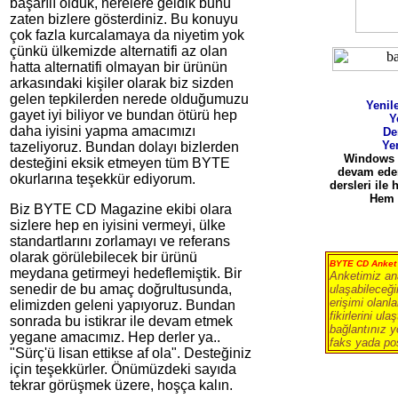
başarılı olduk, nerelere geldik bunu
zaten bizlere gösterdiniz. Bu konuyu
çok fazla kurcalamaya da niyetim yok
çünkü ülkemizde alternatifi az olan
hatta alternatifi olmayan bir ürünün
arkasındaki kişiler olarak biz sizden
gelen tepkilerden nerede olduğumuzu
Yenil
gayet iyi biliyor ve bundan ötürü hep
Y
daha iyisini yapma amacımızı
De
Ye
tazeliyoruz. Bundan dolayı bizlerden
Windows 9
desteğini eksik etmeyen tüm BYTE
devam ed
okurlarına teşekkür ediyorum.
dersleri ile 
Hem 
Biz BYTE CD Magazine ekibi olara
sizlere hep en iyisini vermeyi, ülke
standartlarını zorlamayı ve referans
olarak görülebilecek bir ürünü
BYTE CD Anke
meydana getirmeyi hedeflemiştik. Bir
Anketimiz a
senedir de bu amaç doğrultusunda,
ulaşabileceği
erişimi olanl
elimizden geleni yapıyoruz. Bundan
fikirlerini ula
sonrada bu istikrar ile devam etmek
bağlantınız y
yegane amacımız. Hep derler ya..
faks yada post
"Sürç'ü lisan ettikse af ola". Desteğiniz
için teşekkürler. Önümüzdeki sayıda
tekrar görüşmek üzere, hoşça kalın.