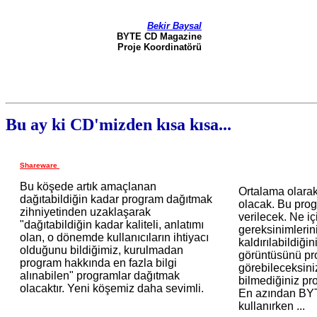
Bekir Baysal
BYTE CD Magazine
Proje Koordinatörü
Bu ay ki CD'mizden kısa kısa...
Shareware
Bu köşede artık amaçlanan
Ortalama olara
dağıtabildiğin kadar program dağıtmak
olacak. Bu prog
zihniyetinden uzaklaşarak
verilecek. Ne iç
"dağıtabildiğin kadar kaliteli, anlatımı
gereksinimlerin
olan, o dönemde kullanıcıların ihtiyacı
kaldırılabildiği
olduğunu bildiğimiz, kurulmadan
görüntüsünü p
program hakkında en fazla bilgi
görebileceksini
alınabilen" programlar dağıtmak
bilmediğiniz pr
olacaktır. Yeni köşemiz daha sevimli.
En azından BY
kullanırken ...