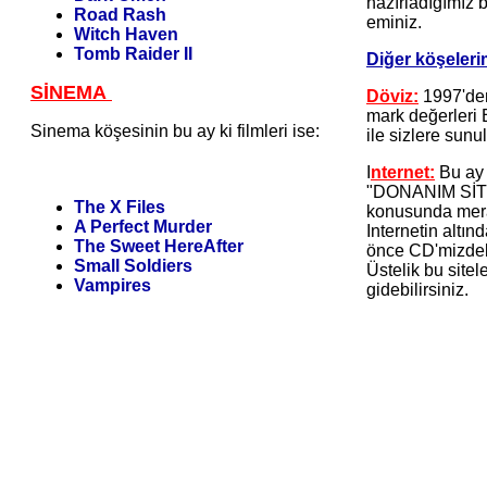
hazırladığımız
Road Rash
eminiz.
Witch Haven
Tomb Raider II
Diğer köşelerim
SİNEMA
Döviz:
1997'de
mark değerleri 
Sinema köşesinin bu ay ki filmleri ise:
ile sizlere sunu
I
nternet:
Bu ay 
"DONANIM SİT
The X Files
konusunda mera
A Perfect Murder
Internetin altı
The Sweet HereAfter
önce CD'mizdeki 
Small Soldiers
Üstelik bu site
Vampires
gidebilirsiniz.