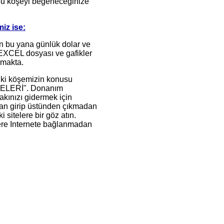
 bu köşeyi beğeneceğinize
iz ise:
n bu yana günlük dolar ve
EXCEL dosyası ve gafikler
lmakta.
ki köşemizin konusu
ELERİ". Donanım
kınızı gidermek için
ndan girip üstünden çıkmadan
sitelere bir göz atın.
lere Internete bağlanmadan