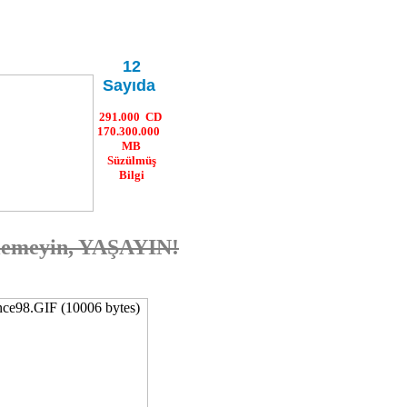
12
Sayıda
291.000 CD
170.300.000
MB
Süzülmüş
Bilgi
zlemeyin, YAŞAYIN!