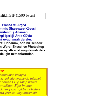
Fransa 98 Arşivi
enmiş Shareware Köşesi
enilenmiş Anamenü
rgi İçeriği Artık CD'de
ni uygulamalı dersler:
8 Donanım, son bir senedir
en
Word, Exccel ve Photoshop
her ay altı adet uygulamalı ders.
de işin uzmanlarından.
12
t
namenüden kolayca
niz şekilde ayarlandı. Internet
ar hemen CD'yi takıp bizlere
ştırabilirler. Eğer Internet
ok ise yazıcı çıktısını bizlere
a yolu ile ulaştırabilirsiniz.