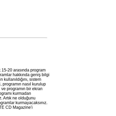
k 15-20 arasında program
ramlar hakkında geniş bilgi
in kullanıldığını, sistem
i, programın nasıl kurulup
ni ve programın bir ekran
rogramı kurmadan
z. Artık ne olduğunu
ogramlar kurmayacaksınız.
TE CD Magazine'i