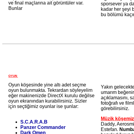
ve final maçlarına ait görüntüler var.
sporsever ya da
Bunlar
kadar her şeyi bi
bu bölümü kaçı
OYUN
Oyun köşesinde yine altı adet seçme
Yakın gelecekte
oyun bulunmakta. Tekrardan söyleyelim
umarım beğenirsi
eğer makinenizde DirectX kurulu değilse
açıklamasını, sa
oyun ekranından kurabilirsiniz. Sizler
fotoğrafı ve fil
için seçtiğimiz oyunlar ise şunlar:
görebilirsiniz.
Müzik köşemizi
S.C.A.R.A.B
Daddy, Aerosmit
Panzer Commander
Estefan.
Numba
Dark Omen