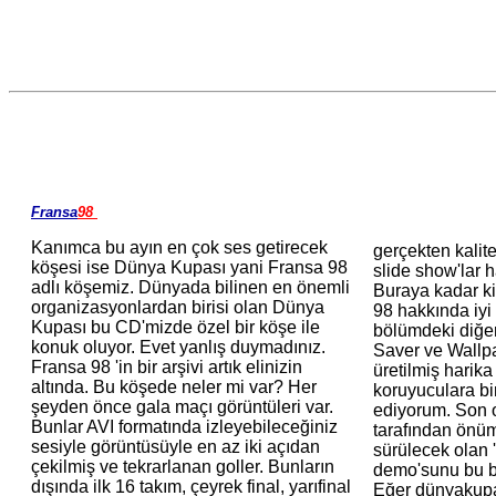
Fransa
98
Kanımca bu ayın en çok ses getirecek
gerçekten kalite
köşesi ise Dünya Kupası yani Fransa 98
slide show'lar h
adlı köşemiz. Dünyada bilinen en önemli
Buraya kadar ki
organizasyonlardan birisi olan Dünya
98 hakkında iyi 
Kupası bu CD'mizde özel bir köşe ile
bölümdeki diğer
konuk oluyor. Evet yanlış duymadınız.
Saver ve Wallpa
Fransa 98 'in bir arşivi artık elinizin
üretilmiş harika
altında. Bu köşede neler mi var? Her
koruyuculara bi
şeyden önce gala maçı görüntüleri var.
ediyorum. Son 
Bunlar AVI formatında izleyebileceğiniz
tarafından önü
sesiyle görüntüsüyle en az iki açıdan
sürülecek olan 
çekilmiş ve tekrarlanan goller. Bunların
demo'sunu bu bö
dışında ilk 16 takım, çeyrek final, yarıfinal
Eğer dünyakupas