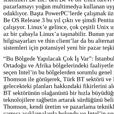
pazarlamayı yoğun multimedya kullanan uy
odaklıyor. Başta PowerPC’lerde çalışmak üz
Be OS Release 3 bu yıl çıktı ve şimdi Penti
çalışıyor. Linux’e gelince, çok çeşitli Unix
az bir çabayla Linux’a taşınabilir. Bunun ya
bilgisayarları ve thin client’lar da bu alternat
sistemleri için potansiyel yeni bir pazar teşki
“Bu Bölgede Yapılacak Çok İş Var”: İstanbu
Ortadoğu ve Afrika bölgelerindeki faaliyetl
seçen Intel’in bu bölgelerden sorumlu gene
Thomson ile görüşerek, Türk BT sektörü ve I
gelecekteki planları hakkındaki fikirlerini a
BT sektörünün olağanüstü bir hızla büyüdüğ
teknolojilere rağbetin artarak sürdüğünü bel
Thomson, kendi üretim ve pazarlama teknik
çarpıcı açıklamalarda bulundu ve Intel’in y