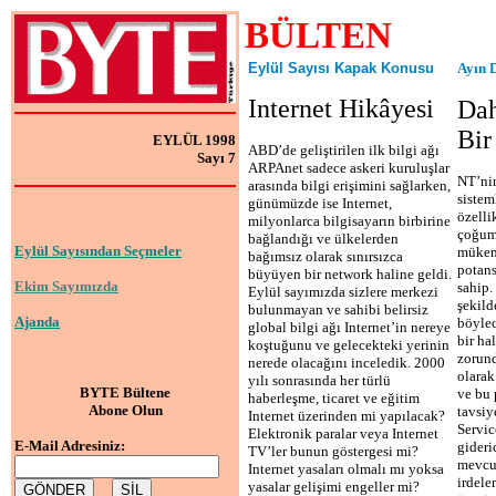
BÜLTEN
Eylül Sayısı Kapak Konusu
Ayın 
Internet Hikâyesi
Dah
Bir
EYLÜL 1998
ABD’de geliştirilen ilk bilgi ağı
Sayı 7
ARPAnet sadece askeri kuruluşlar
NT’ni
arasında bilgi erişimini sağlarken,
sistem
günümüzde ise Internet,
özelli
milyonlarca bilgisayarın birbirine
çoğumu
bağlandığı ve ülkelerden
Eylül Sayısından Seçmeler
mükem
bağımsız olarak sınırsızca
potans
büyüyen bir network haline geldi.
Ekim Sayımızda
sahip.
Eylül sayımızda sizlere merkezi
şekild
bulunmayan ve sahibi belirsiz
Ajanda
böylec
global bilgi ağı Internet’in nereye
bir ha
koştuğunu ve gelecekteki yerinin
zorund
nerede olacağını inceledik. 2000
olarak
yılı sonrasında her türlü
BYTE Bültene
ve bu 
haberleşme, ticaret ve eğitim
Abone Olun
tavsiy
Internet üzerinden mi yapılacak?
Servic
Elektronik paralar veya Internet
E-Mail Adresiniz:
gideri
TV’ler bunun göstergesi mi?
mevcu
Internet yasaları olmalı mı yoksa
irdele
yasalar gelişimi engeller mi?