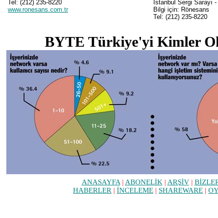
Tel: (212) 235-8220
İstanbul Sergi Sarayı 
www.ronesans.com.tr
Bilgi için: Rönesans
Tel: (212) 235-8220
BYTE Türkiye'yi Kimler O
ANASAYFA
|
ABONELİK
|
ARŞİV
|
BİZLE
HABERLER
|
İNCELEME
|
SHAREWARE
|
O