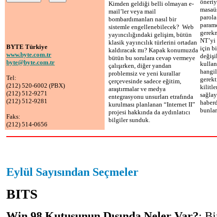
öneri
Kimden geldiği belli olmayan e-
masaü
mail’ler veya mail
parola
bombardımanları nasıl bir
parame
sistemle engellenebilecek? Web
gerek
yayıncılığındaki gelişim, bütün
NT’yi 
klasik yayıncılık türlerini ortadan
BYTE Türkiye
için b
kaldıracak mı? Kapak konumuzda
www.byte.com.tr
değişi
bütün bu sorulara cevap vermeye
byte@byte.com.tr
kulla
çalışırken, diğer yandan
hangil
problemsiz ve yeni kurallar
Tel:
gerekt
çerçevesinde sadece eğitim,
(212) 520-6002 (PBX)
kilitl
araştırmalar ve medya
(212) 512-9271
sağla
entegrasyonu unsurları etrafında
(212) 512-9281
haberd
kurulması planlanan “Internet II”
bunlar
projesi hakkında da aydınlatıcı
Faks:
bilgiler sunduk.
(212) 514-0656
Eylül Sayısından Seçmeler
BITS
Win 98 Kutusunun Dışında Neler Var?
: Bi