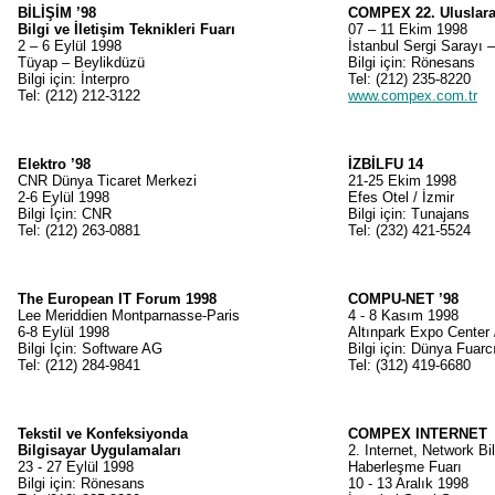
BİLİŞİM ’98
COMPEX 22. Uluslarar
Bilgi ve İletişim Teknikleri Fuarı
07 – 11 Ekim 1998
2 – 6 Eylül 1998
İstanbul Sergi Sarayı 
Tüyap – Beylikdüzü
Bilgi için: Rönesans
Bilgi için: İnterpro
Tel: (212) 235-8220
Tel: (212) 212-3122
www.compex.com.tr
Elektro ’98
İZBİLFU 14
CNR Dünya Ticaret Merkezi
21-25 Ekim 1998
2-6 Eylül 1998
Efes Otel / İzmir
Bilgi İçin: CNR
Bilgi için: Tunajans
Tel: (212) 263-0881
Tel: (232) 421-5524
The European IT Forum 1998
COMPU-NET ’98
Lee Meriddien Montparnasse-Paris
4 - 8 Kasım 1998
6-8 Eylül 1998
Altınpark Expo Center 
Bilgi İçin: Software AG
Bilgi için: Dünya Fuarcı
Tel: (212) 284-9841
Tel: (312) 419-6680
Tekstil ve Konfeksiyonda
COMPEX INTERNET
Bilgisayar Uygulamaları
2. Internet, Network Bil
23 - 27 Eylül 1998
Haberleşme Fuarı
Bilgi için: Rönesans
10 - 13 Aralık 1998