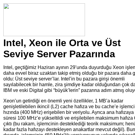
Intel, Xeon ile Orta ve Üst
Seviye Server Pazarında
Intel, geçtiğimiz Haziran ayının 29’unda duyurduğu Xeon işlem
daha evvel biraz uzaktan takip etmiş olduğu bir pazara daha g
oldu: Üst seviye server’lar. Intel’in bu pazara girişi önemli
sayılabilecek bir hamle, zira şimdiye kadar olduğundan çok d
IBM ve eski Digital gibi “büyük’lerin” pazarına adım atmış oluy
Xeon’un getirdiği en önemli yeni özellikler, 1 MB’a kadar
genişletilebilen ikincil (L2) cache hafıza ve bu cache’e işlemc
hızında (400 MHz) erişebilen bir veriyolu. Ayrıca ana hafızaya
süresi 100 MHz’e yükseltildi ve erişilebilen maksimum hafıza
çıktı (bu rakam, işlemcinin desteklediği teorik maksimum; hen
kadar fazla hafızayı destekleyen anakartlar mevcut değil). Bu