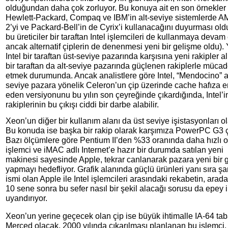
olduğundan daha çok zorluyor. Bu konuya ait en son örnekler
Hewlett-Packard, Compaq ve IBM’in alt-seviye sistemlerde 
2’yi ve Packard-Bell’in de Cyrix’i kullanacağını duyurması old
bu üreticiler bir taraftan Intel işlemcileri de kullanmaya deva
ancak alternatif çiplerin de denenmesi yeni bir gelişme oldu).
Intel bir taraftan üst-seviye pazarında karşısına yeni rakipler al
bir taraftan da alt-seviye pazarında güçlenen rakiplerle mücad
etmek durumunda. Ancak analistlere göre Intel, “Mendocino” ad
seviye pazara yönelik Celeron’un çip üzerinde cache hafıza e
eden versiyonunu bu yılın son çeyreğinde çıkardığında, Intel’i
rakiplerinin bu çıkışı ciddi bir darbe alabilir.
Xeon’un diğer bir kullanım alanı da üst seviye işistasyonları o
Bu konuda ise başka bir rakip olarak karşımıza PowerPC G3 ç
Bazı ölçümlere göre Pentium II’den %33 oranında daha hızlı 
işlemci ve iMAC adlı Internet’e hazır bir durumda satılan yeni
makinesi sayesinde Apple, tekrar canlanarak pazara yeni bir g
yapmayı hedefliyor. Grafik alanında güçlü ürünleri yanı sıra şan
ismi olan Apple ile Intel işlemcileri arasındaki rekabetin, ara
10 sene sonra bu sefer nasıl bir şekil alacağı sorusu da epey i
uyandırıyor.
Xeon’un yerine geçecek olan çip ise büyük ihtimalle IA-64 tab
Merced olacak. 2000 yılında çıkarılması planlanan bu işlemci,