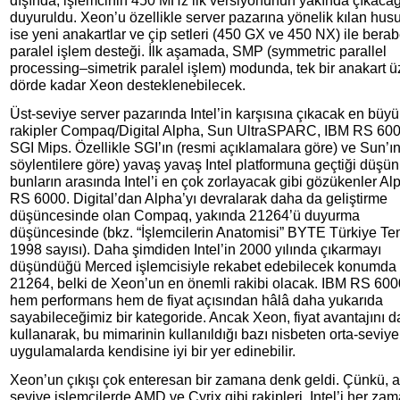
dışında, işlemcinin 450 MHz’lik versiyonunun yakında çıkacağ
duyuruldu. Xeon’u özellikle server pazarına yönelik kılan husu
ise yeni anakartlar ve çip setleri (450 GX ve 450 NX) ile bera
paralel işlem desteği. İlk aşamada, SMP (symmetric parallel
processing–simetrik paralel işlem) modunda, tek bir anakart ü
dörde kadar Xeon desteklenebilecek.
Üst-seviye server pazarında Intel’in karşısına çıkacak en büyü
rakipler Compaq/Digital Alpha, Sun UltraSPARC, IBM RS 60
SGI Mips. Özellikle SGI’ın (resmi açıklamalara göre) ve Sun’ın
söylentilere göre) yavaş yavaş Intel platformuna geçtiği düşün
bunların arasında Intel’i en çok zorlayacak gibi gözükenler Al
RS 6000. Digital’dan Alpha’yı devralarak daha da geliştirme
düşüncesinde olan Compaq, yakında 21264’ü duyurma
düşüncesinde (bkz. “İşlemcilerin Anatomisi” BYTE Türkiye 
1998 sayısı). Daha şimdiden Intel’in 2000 yılında çıkarmayı
düşündüğü Merced işlemcisiyle rekabet edebilecek konumda
21264, belki de Xeon’un en önemli rakibi olacak. IBM RS 6000
hem performans hem de fiyat açısından hâlâ daha yukarıda
sayabileceğimiz bir kategoride. Ancak Xeon, fiyat avantajını d
kullanarak, bu mimarinin kullanıldığı bazı nisbeten orta-seviye
uygulamalarda kendisine iyi bir yer edinebilir.
Xeon’un çıkışı çok enteresan bir zamana denk geldi. Çünkü, al
seviye işlemcilerde AMD ve Cyrix gibi rakipleri, Intel’i her za