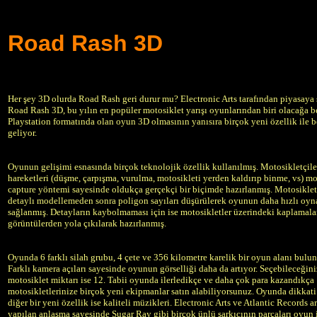
Road Rash 3D
Her şey 3D olurda Road Rash geri durur mu? Electronic Arts tarafından p
iyasaya
Road Rash 3D, b
u yılın en popüler motosiklet yarışı oyunlarından biri olacağa b
Playstation
formatında olan oyun 3D olmasının yanısıra birçok yeni özellik ile b
geliyor.
Oyunun gelişimi esnasında b
irçok teknolojik özellik
kullanılmış. Motosikletçil
hareketleri (düşme, çarpışma, vurulma, motosikleti yerden kaldırıp binme, vs) m
capture yöntemi sayesinde oldukça gerçekçi bir biçimde hazırlanmış. Motosikletl
detaylı modellemeden sonr
a
poligon sayıları düşürülerek oyunun daha hızlı oy
sağlanmış. Detayların kaybolmaması için ise motosikletler üzerindeki kaplamala
görüntülerden yola çıkılarak hazırlanmış.
Oyunda 6 farklı silah grubu, 4 çete ve 356 kilometre karelik bir oyun alanı bulu
Farklı kamera açıları sayesinde oyunun görselliği daha da artıyor. Seçebileceğini
motosiklet miktarı ise 12.
Tabii
oyunda ilerledikçe ve daha çok para kazandıkça
motosikletlerinize birçok yeni ekipmanlar satın alabiliyorsunuz. Oyunda dikkat
diğer bir yeni özellik ise kaliteli müzikleri. Electronic Arts ve
Atlantic Records
a
yapılan anlaşma sayesinde Sugar Ray gibi birçok ünlü şarkıcının parçaları oyun 