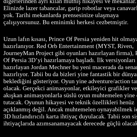
diğerlerinden ayrı kılan müthiş hikayesi ve mekanlar.
Elinizde lazer tabancalar, garip robotlar veya canavar
yok. Tarihi mekanlarda prensesinize ulaşmaya
çalışıyorsunuz. Bu eminimki herkesi cezbetmiştir.
Uzun lafın kısası, Prince Of Persia yeniden hit olmay
hazırlanıyor. Red Orb Entertainment (MYST, Riven,
JourneyMan Project gibi oyunları hazırlayan firma), 
Of Persia 3D’yi hazırlamaya başladı. İlk versiyonları
hazırlayan Jordan Mechner bu yeni macerada da sena
hazırlıyor. Tabii bu da bizleri yine fantastik bir düny
beklediğini gösteriyor. Oyun yine adventure/action ta
olacak. Gerçekci animasyonlar, etkileyici grafikler ve
akışkan animasyonlarla süslü oyun muhtemelen yine
tutacak. Oyunun hikayesi ve teknik özellikleri henüz
açıklanmış değil. Ancak muhtemelen oynayabilmek iç
3D hızlandırıcılı karta ihtiyaç duyulacak. Tabii son s
ihtiyaçlarıda azımsanamayacak derecede güçlü olaca