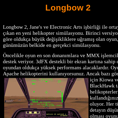
Longbow 2
Longbow 2, Jane's ve Electronic Arts işbirliği ile ort
çıkan en yeni helikopter simülasyonu. Birinci versiy
göre oldukça büyük değişikliklere uğramış olan oyun
günümüzün belkide en gerçekci simülasyonu.
Öncelikle oyun en son donanımlara ve MMX işlemcil
destek veriyor. 3dFX destekli bir ekran kartına sahip 
oyundan oldukça yüksek performans alacaklardır. O
Apache helikopterini kullanıyorsunuz. Ancak bazı gö
için Kiowa v
BlackHawk t
helikopterler
kullandığını
oluyor. Her t
detayın düş
olması oyun