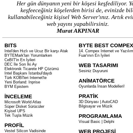
Her gün dünyanın yeni bir köşesi keşfediliyor. Y
keşfeeceğiniz köşelerden birisi de, evinizde bil
kullanabileceğiniz kişisel Web Server'ınız. Artık ev
web yayını yapabilirsiniz.
Murat AKPINAR
BITS
BYTE BEST COMPE
Intel'den Hızlı ve Ucuz Bir karşı Atak
14. Compex Internet ve Yazılı
BYTEMark'ları Yorumlarken
Fuar'ının En İyileri
CeBIT'in En İyileri
DEC İle Son İki Ay
WEB TASARIMI
Elektronik Ticarete HP Çözümü
Sesiniz Duyuruni
Intel Başkanı İstanbul'daydı
Türk KOBİ'leri Internet'te
ANİMATÖRCE
Yeni Borland: Inprise
Oyunlarda İnsan Modelleri!
BYM Epistem
PRATİK
İNCELEME
3D Dünyası | AutoCAD
Microsoft World Atlas
Bilgisayar ve Müzik
Süper Disket Sürücüler
Kişisel UPS
Tek Tuşla Müzik
PROGRAMLAMA
Visual Basic | Delphi
PROFİL
Vestel Silicon Vadisinde
WEB PROJESİ