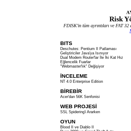
A
Risk Y
FDISK'in tüm ayrıntıları ve FAT 32 
BITS
Deschutes: Pentium II Patlaması
Geliştiriciler Java'ya Isınıyor
Dual Modem Router'lar İle İki Kat Hız
Eğlencelik Fuarlar
"Webmaster'lık" Değişiyor
İNCELEME
NT 4.0 Enterprise Edition
BİREBİR
Acer'dan 56K Senfonisi
WEB PROJESİ
SSL Spidering'i Ararken
OYUN
Blood II ve Diablo II