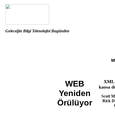
Geleceğin Bilgi Teknolojisi Bugünden
M
WEB
XML
kaosa d
Yeniden
Scott M
Örülüyor
Rick D