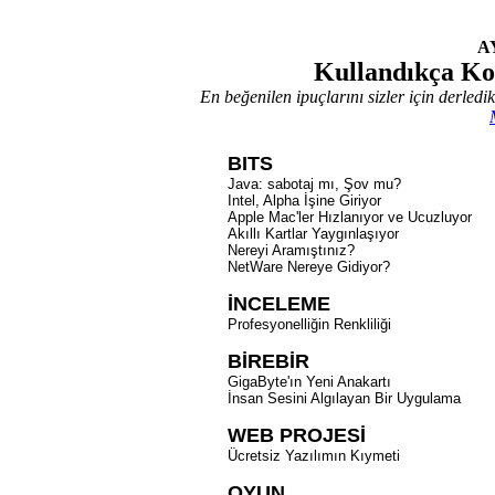
A
Kullandıkça K
En beğenilen ipuçlarını sizler için derledik
BITS
Java: sabotaj mı, Şov mu?
Intel, Alpha İşine Giriyor
Apple Mac'ler Hızlanıyor ve Ucuzluyor
Akıllı Kartlar Yaygınlaşıyor
Nereyi Aramıştınız?
NetWare Nereye Gidiyor?
İNCELEME
Profesyonelliğin Renkliliği
BİREBİR
GigaByte'ın Yeni Anakartı
İnsan Sesini Algılayan Bir Uygulama
WEB PROJESİ
Ücretsiz Yazılımın Kıymeti
OYUN