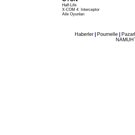
Half-Life
X-COM 4: Interceptor
Aile Oyunları
Haberler
|
Pournelle
|
Pazar
NAMUH