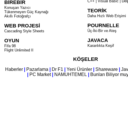
C++ | Visual Basic | Del
BİREBİR
Konuşan Yazıcı
TEORİK
Tükenmeyen Güç Kaynağı
Daha Hızlı Web Erişimi
Akıllı Fotoğrafçı
POURNELLE
WEB PROJESİ
Üç-İki-Bir ve Ateş
Cascading Style Sheets
JAVACA
OYUN
Karanlıkta Keşif
Fifa 98
Flight Unlimited II
KÖŞELER
Haberler
|
Pazarlama
|
Dr F1
|
Yeni Ürünler
|
Shareware
|
Ja
|
PC Market
|
NAMUHTEMEL
|
Bunları Biliyor m