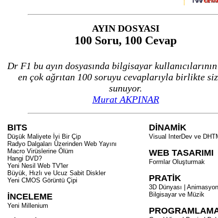
AYIN DOSYASI
100 Soru, 100 Cevap
Dr F1 bu ayın dosyasında bilgisayar kullanıcılarının
en çok ağrıtan 100 soruyu cevaplarıyla birlikte siz
sunuyor.
Murat AKPINAR
BITS
DİNAMİK
Düşük Maliyete İyi Bir Çip
Visual InterDev ve DHTM
Radyo Dalgaları Üzerinden Web Yayını
Macro Virüslerine Ölüm
WEB TASARIMI
Hangi DVD?
Formlar Oluşturmak
Yeni Nesil Web TV'ler
Büyük, Hızlı ve Ucuz Sabit Diskler
PRATİK
Yeni CMOS Görüntü Çipi
3D Dünyası | Animasyo
Bilgisayar ve Müzik
İNCELEME
Yeni Millenium
PROGRAMLAM