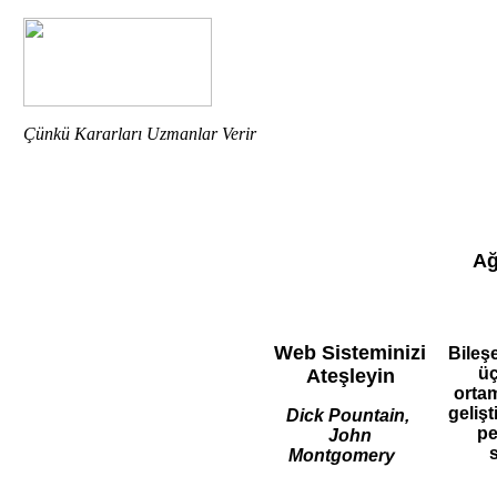
Çünkü Kararları Uzmanlar Verir
Ağ
Web Sisteminizi
Bileş
üç
Ateşleyin
ortam
geliş
Dick Pountain,
pe
John
Montgomery