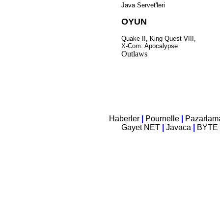
Java Servet'leri
OYUN
Quake II, King Quest VIII,
X-Com: Apocalypse
Outlaws
Haberler
|
Pournelle
|
Pazarla
Gayet NET
|
Javaca
|
BYTE 