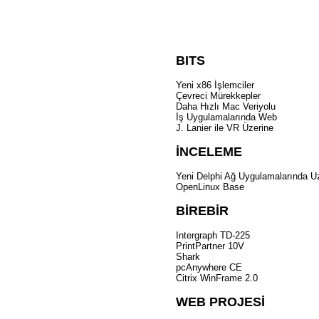
BITS
Yeni x86 İşlemciler
Çevreci Mürekkepler
Daha Hızlı Mac Veriyolu
İş Uygulamalarında Web
J. Lanier ile VR Üzerine
İNCELEME
Yeni Delphi Ağ Uygulamalarında 
OpenLinux Base
BİREBİR
Intergraph TD-225
PrintPartner 10V
Shark
pcAnywhere CE
Citrix WinFrame 2.0
WEB PROJESİ