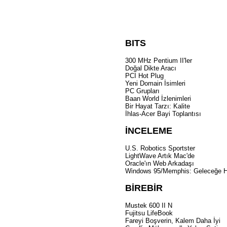
BITS
300 MHz Pentium II'ler
Doğal Dikte Aracı
PCI Hot Plug
Yeni Domain İsimleri
PC Grupları
Baan World İzlenimleri
Bir Hayat Tarzı: Kalite
İhlas-Acer Bayi Toplantısı
İNCELEME
U.S. Robotics Sportster
LightWave Artık Mac'de
Oracle'ın Web Arkadaşı
Windows 95/Memphis: Geleceğe H
BİREBİR
Mustek 600 II N
Fujitsu LifeBook
Fareyi Boşverin, Kalem Daha İyi