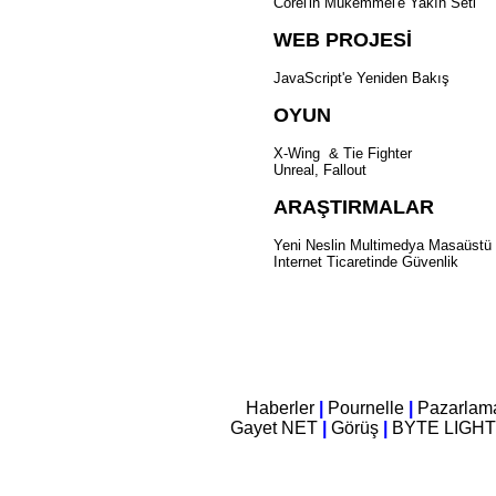
Corel'in Mükemmel'e Yakın Seti
WEB PROJESİ
JavaScript'e Yeniden Bakış
OYUN
X-Wing & Tie Fighter
Unreal, Fallout
ARAŞTIRMALAR
Yeni Neslin Multimedya Masaüstü
Internet Ticaretinde Güvenlik
Haberler
|
Pournelle
|
Pazarla
Gayet NET
|
Görüş
|
BYTE LIGH