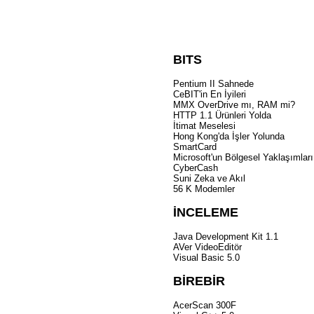
BITS
Pentium II Sahnede
CeBIT'in En İyileri
MMX OverDrive mı, RAM mi?
HTTP 1.1 Ürünleri Yolda
İtimat Meselesi
Hong Kong'da İşler Yolunda
SmartCard
Microsoft'un Bölgesel Yaklaşımları
CyberCash
Suni Zeka ve Akıl
56 K Modemler
İNCELEME
Java Development Kit 1.1
AVer VideoEditör
Visual Basic 5.0
BİREBİR
AcerScan 300F