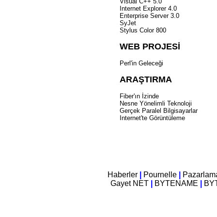
Visual C++ 5.0
Internet Explorer 4.0
Enterprise Server 3.0
SyJet
Stylus Color 800
WEB PROJESİ
Perl'in Geleceği
ARAŞTIRMA
Fiber'ın İzinde
Nesne Yönelimli Teknoloji
Gerçek Paralel Bilgisayarlar
Internet'te Görüntüleme
Haberler
|
Pournelle
|
Pazarla
Gayet NET
|
BYTENAME
|
BYT