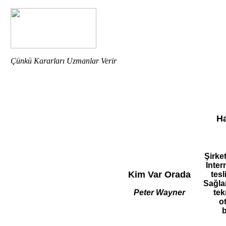
Çünkü Kararları Uzmanlar Verir
Ha
Şirket
Inter
Kim Var Orada
tesl
Sağla
Peter Wayner
tek
o
b