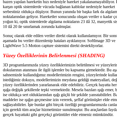
bazen yapılan hareketin hızı nedeniyle hareket yakalanamayabiliyor.
karşın optik sistemlerde vücuda bağlanan kablolar nedeniyle hareket
serbestiniz oldukça düşüyor. Bunun yanında bir başka fark da algıla
noktalarından geliyor. Hareketler sonucunda oluşan veriler o kadar ç
yoğun ki, optik sistemlerde algılama noktaların 23 ilâ 32, manyetik si
10 ilâ 20 ile sınırlamak zorunda kalmışlar.
Sonuç olarak elde edilen veriler direkt olarak kullanılamıyor. Bir sonr
aşamada bu veriler düzenlenip hataları ayıklanıyor. SoftImage 3D ve
LightWave 5.5 Motion capture sistemini direkt destekliyorlar.
Yüzey Özelliklerinin Belirlenmesi (SHADING)
3D programlarımızda yüzey özelliklerimizin belirtilmesi ve yüzeyleri
dokularının atanması ile ilgili işlemler bu kapsama girmektedir. Bu a
sahnemizde kullandığımız modellerimizin rengini, yüzeylerinde kull
istediğimiz dokuyu, modellerimizin meydana geldiği materyallari, değ
yüzey özelliklerinden yararlanarak elde edebiliriz. Gerçek hayatta he
ışığa değişik şekillerde tepki vermektedir. Mesela bazıları ışığı emer, b
ise oldukça sert olduklarından ışığı güçlü bir şekilde yansıtabilirler. B
maddeler ise ışığın geçmesine izin vererek, şeffaf görünüşler elde et
sağlayabilirler. İşte bunlar gibi birçok özelliği programlarımızda can
için gerekli tüm araçlar hizmetimize sunulmuştur. Bu araçlardan fayd
gerçek hayattaki gibi gerçekçi görüntüler elde etmeniz mümkündür.