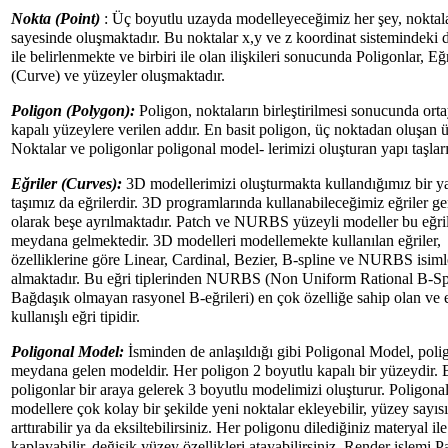
Nokta (Point)
: Üç boyutlu uzayda modelleyeceğimiz her şey, noktal
sayesinde oluşmaktadır. Bu noktalar x,y ve z koordinat sistemindeki d
ile belirlenmekte ve birbiri ile olan ilişkileri sonucunda Poligonlar, Eğr
(Curve) ve yüzeyler oluşmaktadır.
Poligon (Polygon):
Poligon, noktaların birleştirilmesi sonucunda ort
kapalı yüzeylere verilen addır. En basit poligon, üç noktadan oluşan 
Noktalar ve poligonlar poligonal model- lerimizi oluşturan yapı taşları
Eğriler (Curves):
3D modellerimizi oluşturmakta kullandığımız bir y
taşımız da eğrilerdir. 3D programlarında kullanabileceğimiz eğriler ge
olarak beşe ayrılmaktadır. Patch ve NURBS yüzeyli modeller bu eğri
meydana gelmektedir. 3D modelleri modellemekte kullanılan eğriler,
özelliklerine göre Linear, Cardinal, Bezier, B-spline ve NURBS isiml
almaktadır. Bu eğri tiplerinden NURBS (Non Uniform Rational B-Spl
Bağdaşık olmayan rasyonel B-eğrileri) en çok özelliğe sahip olan ve 
kullanışlı eğri tipidir.
Poligonal Model:
İsminden de anlaşıldığı gibi Poligonal Model, poli
meydana gelen modeldir. Her poligon 2 boyutlu kapalı bir yüzeydir. 
poligonlar bir araya gelerek 3 boyutlu modelimizi oluşturur. Poligona
modellere çok kolay bir şekilde yeni noktalar ekleyebilir, yüzey sayısı
arttırabilir ya da eksiltebilirsiniz. Her poligonu dilediğiniz materyal ile
kaplayabilir, değişik yüzey özellikleri atayabilirsiniz. Render işlemi P