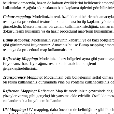
belirlemek amacıyla, bazen de kabartı özelliklerini belirlemek amacıy
kullanılırlar. Aşağıda sık rastlanan bazı kaplama tiplerini görebilirsiniz
Colour mapping:
Modelimizin renk özelliklerini belirlemek amacıyla
resim ya da procedural texture’ın kullanılması bu tip kaplama yöntem
girmektedir. Mesela mermer bir zemin kullanmak istediğiniz zaman 
dokusu resmi kullanımı ya da hazır procedural map’lerin kullanılması
Bump Mapping:
Modelinizin yüzeyinin kabartılı ya da bazı bölgeler
gibi görünmesini istiyorsunuz. Amacınız bu ise Bump mapping amacı
resim ya da procedural map kullanmalısınız.
Reflectivity Mapping:
Modelinizin bazı bölgeleri ayna gibi yansımayı
istiyorsanız hazırlayacağınız resmi kullanarak bu bu işlemi
gerçekleştirebilirsiniz.
Transparency Mapping:
Modelinizin belli bölgelerinin şeffaf olması
bir resim kullanmanız durumunda yine bu yöntemi kullanacaksınız de
Reflection Mapping:
Reflection Map ile modelinizin çevresinde deği
yüzeyler varmış gibi gerçekçi bir yansıma elde edebilir. Özellikle meta
canlandırmakta bu yöntem kullanılır.
UV Mapping:
UV mapping, daha önceden de belirttiğimiz gibi Patc