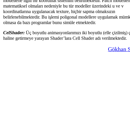
modellerle ilgili bir koordinat sistemini belirtmektedir. Patch modeller
matematiksel olmaları nedeniyle bu tür modeller üzerindeki u ve v
koordinatlarına uygulanacak texture, hiçbir sapma olmaksızın
belirlenebilmektedir. Bu işlemi poligonal modellere uygulamak müm
olmasa da bazı programlar bunu simüle etmektedir.
CelShader:
Üç boyutlu animasyonlarımızı iki boyutlu (elle çizilmiş) ç
haline getirmeye yarayan Shader’lara Cell Shader adı verilmektedir.
Gökhan 