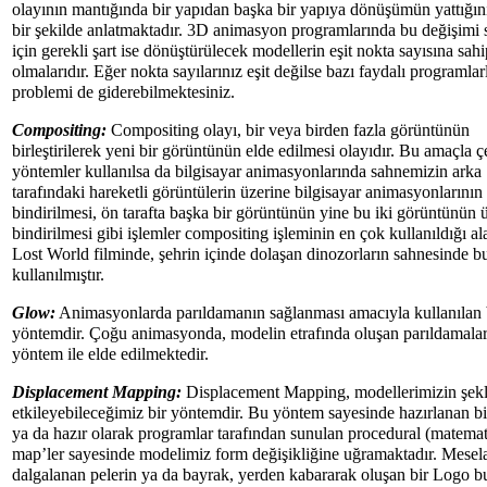
olayının mantığında bir yapıdan başka bir yapıya dönüşümün yattığını
bir şekilde anlatmaktadır. 3D animasyon programlarında bu değişimi
için gerekli şart ise dönüştürülecek modellerin eşit nokta sayısına sahi
olmalarıdır. Eğer nokta sayılarınız eşit değilse bazı faydalı programlar
problemi de giderebilmektesiniz.
Compositing:
Compositing olayı, bir veya birden fazla görüntünün
birleştirilerek yeni bir görüntünün elde edilmesi olayıdır. Bu amaçla çe
yöntemler kullanılsa da bilgisayar animasyonlarında sahnemizin arka
tarafındaki hareketli görüntülerin üzerine bilgisayar animasyonlarının
bindirilmesi, ön tarafta başka bir görüntünün yine bu iki görüntünün 
bindirilmesi gibi işlemler compositing işleminin en çok kullanıldığı al
Lost World filminde, şehrin içinde dolaşan dinozorların sahnesinde b
kullanılmıştır.
Glow:
Animasyonlarda parıldamanın sağlanması amacıyla kullanılan 
yöntemdir. Çoğu animasyonda, modelin etrafında oluşan parıldamala
yöntem ile elde edilmektedir.
Displacement Mapping:
Displacement Mapping, modellerimizin şekl
etkileyebileceğimiz bir yöntemdir. Bu yöntem sayesinde hazırlanan bi
ya da hazır olarak programlar tarafından sunulan procedural (matemat
map’ler sayesinde modelimiz form değişikliğine uğramaktadır. Mesel
dalgalanan pelerin ya da bayrak, yerden kabararak oluşan bir Logo 