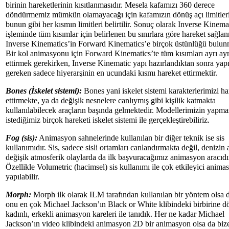
birinin hareketlerinin kısıtlanmasıdır. Mesela kafamızı 360 derece
döndürmemiz mümkün olamayacağı için kafamızın dönüş açı limitleri
bunun gibi her kısmın limitleri belirtilir. Sonuç olarak Inverse Kinema
işleminde tüm kısımlar için belirlenen bu sınırlara göre hareket sağlan
Inverse Kinematics’in Forward Kinematics’e birçok üstünlüğü bulun
Bir kol animasyonu için Forward Kinematics’te tüm kısımları ayrı ayr
ettirmek gerekirken, Inverse Kinematic yapı hazırlandıktan sonra yap
gereken sadece hiyerarşinin en ucundaki kısmı hareket ettirmektir.
Bones (İskelet sistemi):
Bones yani iskelet sistemi karakterlerimizi ha
ettirmekte, ya da değişik nesnelere canlıymış gibi kişilik katmakta
kullanılabilecek araçların başında gelmektedir. Modellerimizin yapma
istediğimiz birçok hareketi iskelet sistemi ile gerçekleştirebiliriz.
Fog (sis):
Animasyon sahnelerinde kullanılan bir diğer teknik ise sis
kullanımıdır. Sis, sadece sisli ortamları canlandırmakta değil, denizin a
değişik atmosferik olaylarda da ilk başvuracağımız animasyon aracıdı
Özellikle Volumetric (hacimsel) sis kullanımı ile çok etkileyici anima
yapılabilir.
Morph:
Morph ilk olarak ILM tarafından kullanılan bir yöntem olsa d
onu en çok Michael Jackson’ın Black or White klibindeki birbirine 
kadınlı, erkekli animasyon kareleri ile tanıdık. Her ne kadar Michael
Jackson’ın video klibindeki animasyon 2D bir animasyon olsa da bi