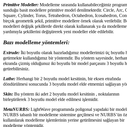
Primitive Modeller:
Modelleme sırasında kullanabileceğimiz program
sunduğu basit modellere primitive model denilmektedir. Circle, Arc, 
Square, Cylinder, Torus, Tetrahedron, Octahedron, Icosahedron, Con
birçok geometrik şekil, primitive modellere örnek olarak verilebilir. B
modelleri değişik şekillerde direkt olarak kullanarak ya da modelleme 
yardımıyla şekillerini değiştirerek yeni modeller elde edilebilir.
Bazı modelleme yöntemleri:
Extrude:
İki boyutlu olarak hazırladığımız modellerimizi üç boyutlu 
getirmekte kullandığımız bir yöntemdir. Bu yöntem sayesinde, herhan
ekranda çizmiş olduğunuz iki boyutlu bir model parçasını 3 boyutlu h
getirebilirsiniz.
Lathe:
Herhangi bir 2 boyutlu model kesitinin, bir eksen etrafında
döndürülmesi sonucunda 3 boyutlu model elde etmemizi sağlayan yö
Skin:
Bu yöntem iki adet 2 boyutlu model kesitinin , noktalarının
birleştirilerek 3 boyutlu model elde edilmesi işlemidir.
MetaNURBS:
LightWave programında poligonal yapıdaki bir mode
NURBS tabanlı bir modelleme sistemine geçilmesi ve NURBS’ün öze
kullanılarak modelleme işlemlerinin yerine getirilmesini sağlayan bir
modelleme yöntemidir.