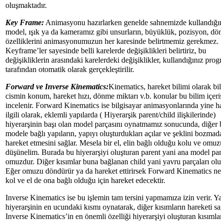
oluşmaktadır.
Key Frame:
Animasyonu hazırlarken genelde sahnemizde kullandığı
model, ışık ya da kameramız gibi unsurların, büyüklük, pozisyon, dö
özelliklerini animasyonumuzun her karesinde belirtmemiz gerekmez.
Keyframe’ler sayesinde belli karelerde değişiklikleri belirtiriz, bu
değişikliklerin arasındaki karelerdeki değişiklikler, kullandığınız pro
tarafından otomatik olarak gerçekleştirilir.
Forward ve Inverse Kinematics:
Kinematics, hareket bilimi olarak bili
cismin konum, hareket hızı, dönme miktarı v.b. konular bu bilim içeri
incelenir. Forward Kinematics ise bilgisayar animasyonlarında yine h
ilgili olarak, eklemli yapılarda ( Hiyerarşik parent/child ilişkilerinde)
hiyerarşinin başı olan model parçasını oynatmamız sonucunda, diğer 
modele bağlı yapıların, yapıyı oluşturdukları açılar ve şeklini bozmad
hareket etmesini sağlar. Mesela bir el, elin bağlı olduğu kolu ve om
düşünelim. Burada bu hiyerarşiyi oluşturan parent yani ana model par
omuzdur. Diğer kısımlar buna bağlanan child yani yavru parçaları olu
Eğer omuzu döndürür ya da hareket ettirirsek Forward Kinematics ne
kol ve el de ona bağlı olduğu için hareket edecektir.
Inverse Kinematics ise bu işlemin tam tersini yapmamıza izin verir. Y
hiyerarşinin en ucundaki kısmı oynatarak, diğer kısımların hareketi sa
Inverse Kinematics’in en önemli özelliği hiyerarşiyi oluşturan kısımla