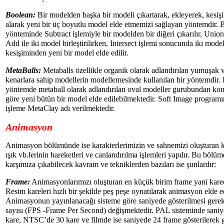
Boolean:
Bir modelden başka bir modeli çıkartarak, ekleyerek, kesişi
alarak yeni bir üç boyutlu model elde etmemizi sağlayan yöntemdir. 
yönteminde Subtract işlemiyle bir modelden bir diğeri çıkarılır, Unio
Add ile iki model birleştirilirken, Intersect işlemi sonucunda iki mode
kesişiminden yeni bir model elde edilir.
MetaBalls:
Metaballs özellikle organik olarak adlandırılan yumuşak 
kenarlara sahip modellerin modellemesinde kullanılan bir yöntemdir.
yöntemde metaball olarak adlandırılan oval modeller gurubundan ko
göre yeni bütün bir model elde edilebilmektedir. Soft Image program
işleme MetaClay adı verilmektedir.
Animasyon
Animasyon bölümünde ise karakterlerimizin ve sahnemizi oluşturan 
ışık vb.lerinin hareketleri ve canlandırılma işlemleri yapılır. Bu bölü
karşımıza çıkabilecek kavram ve tekniklerden bazıları ise şunlardır:
Frame:
Animasyonlarımızı oluşturan en küçük birim frame yani kared
Resim kareleri hızlı bir şekilde peş peşe oynatılarak animasyon elde ed
Animasyonun yayınlanacağı sisteme göre saniyede gösterilmesi gere
sayısı (FPS -Frame Per Second) değişmektedir. PAL sisteminde sani
kare, NTSC’de 30 kare ve filmde ise saniyede 24 frame gösterilerek 