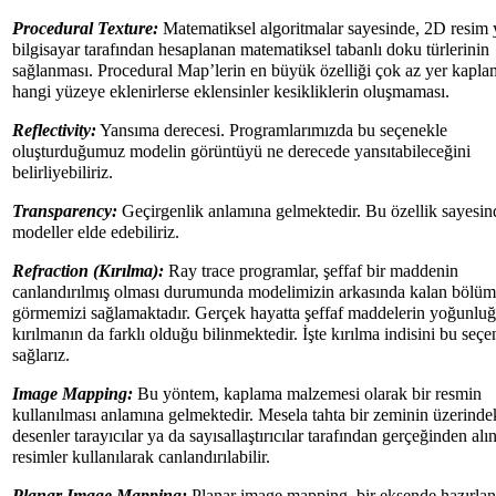
Procedural Texture:
Matematiksel algoritmalar sayesinde, 2D resim 
bilgisayar tarafından hesaplanan matematiksel tabanlı doku türlerinin
sağlanması. Procedural Map’lerin en büyük özelliği çok az yer kapla
hangi yüzeye eklenirlerse eklensinler kesikliklerin oluşmaması.
Reflectivity:
Yansıma derecesi. Programlarımızda bu seçenekle
oluşturduğumuz modelin görüntüyü ne derecede yansıtabileceğini
belirliyebiliriz.
Transparency:
Geçirgenlik anlamına gelmektedir. Bu özellik sayesind
modeller elde edebiliriz.
Refraction (Kırılma):
Ray trace programlar, şeffaf bir maddenin
canlandırılmış olması durumunda modelimizin arkasında kalan bölü
görmemizi sağlamaktadır. Gerçek hayatta şeffaf maddelerin yoğunlu
kırılmanın da farklı olduğu bilinmektedir. İşte kırılma indisini bu seçe
sağlarız.
Image Mapping:
Bu yöntem, kaplama malzemesi olarak bir resmin
kullanılması anlamına gelmektedir. Mesela tahta bir zeminin üzerinde
desenler tarayıcılar ya da sayısallaştırıcılar tarafından gerçeğinden alı
resimler kullanılarak canlandırılabilir.