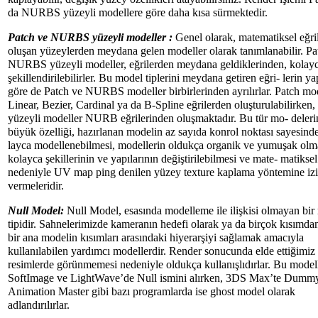
da NURBS yüzeyli modellere göre daha kısa sürmektedir.
Patch ve NURBS yüzeyli modeller :
Genel olarak, matematiksel eğri
oluşan yüzeylerden meydana gelen modeller olarak tanımlanabilir. Pa
NURBS yüzeyli modeller, eğrilerden meydana geldiklerinden, kolay
şekillendirilebilirler. Bu model tiplerini meydana getiren eğri- lerin ya
göre de Patch ve NURBS modeller birbirlerinden ayrılırlar. Patch mo
Linear, Bezier, Cardinal ya da B-Spline eğrilerden oluşturulabilirk
yüzeyli modeller NURB eğrilerinden oluşmaktadır. Bu tür mo- deleri
büyük özelliği, hazırlanan modelin az sayıda konrol noktası sayesind
layca modellenebilmesi, modellerin oldukça organik ve yumuşak olm
kolayca şekillerinin ve yapılarının değiştirilebilmesi ve mate- matiksel
nedeniyle UV map ping denilen yüzey texture kaplama yöntemine iz
vermeleridir.
Null Model:
Null Model, esasında modelleme ile ilişkisi olmayan bir
tipidir. Sahnelerimizde kameranın hedefi olarak ya da birçok kısımda
bir ana modelin kısımları arasındaki hiyerarşiyi sağlamak amacıyla
kullanılabilen yardımcı modellerdir. Render sonucunda elde ettiğimiz
resimlerde görünmemesi nedeniyle oldukça kullanışlıdırlar. Bu model
SoftImage ve LightWave’de Null ismini alırken, 3DS Max’te Dumm
Animation Master gibi bazı programlarda ise ghost model olarak
adlandırılırlar.