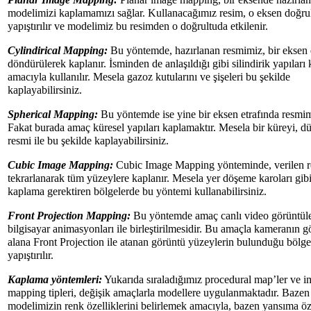
Planar Image Mapping:
Planar image mapping, bir eksende hazırlan
modelimizi kaplamamızı sağlar. Kullanacağımız resim, o eksen doğru
yapıştırılır ve modelimiz bu resimden o doğrultuda etkilenir.
Cylindirical Mapping:
Bu yöntemde, hazırlanan resmimiz, bir eksen 
döndürülerek kaplanır. İsminden de anlaşıldığı gibi silindirik yapılar
amacıyla kullanılır. Mesela gazoz kutularını ve şişeleri bu şekilde
kaplayabilirsiniz.
Spherical Mapping:
Bu yöntemde ise yine bir eksen etrafında resmimi
Fakat burada amaç küresel yapıları kaplamaktır. Mesela bir küreyi, d
resmi ile bu şekilde kaplayabilirsiniz.
Cubic Image Mapping:
Cubic Image Mapping yönteminde, verilen 
tekrarlanarak tüm yüzeylere kaplanır. Mesela yer döşeme karoları gib
kaplama gerektiren bölgelerde bu yöntemi kullanabilirsiniz.
Front Projection Mapping:
Bu yöntemde amaç canlı video görüntüle
bilgisayar animasyonları ile birleştirilmesidir. Bu amaçla kameranın 
alana Front Projection ile atanan görüntü yüzeylerin bulunduğu bölge
yapıştırılır.
Kaplama yöntemleri:
Yukarıda sıraladığımız procedural map’ler ve 
mapping tipleri, değişik amaçlarla modellere uygulanmaktadır. Bazen
modelimizin renk özelliklerini belirlemek amacıyla, bazen yansıma öze