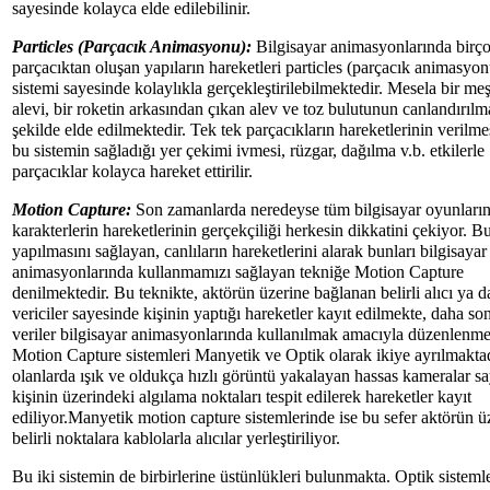
sayesinde kolayca elde edilebilinir.
Particles (Parçacık Animasyonu):
Bilgisayar animasyonlarında birç
parçacıktan oluşan yapıların hareketleri particles (parçacık animasyon
sistemi sayesinde kolaylıkla gerçekleştirilebilmektedir. Mesela bir me
alevi, bir roketin arkasından çıkan alev ve toz bulutunun canlandırılm
şekilde elde edilmektedir. Tek tek parçacıkların hareketlerinin verilme
bu sistemin sağladığı yer çekimi ivmesi, rüzgar, dağılma v.b. etkilerle
parçacıklar kolayca hareket ettirilir.
Motion Capture:
Son zamanlarda neredeyse tüm bilgisayar oyunları
karakterlerin hareketlerinin gerçekçiliği herkesin dikkatini çekiyor. 
yapılmasını sağlayan, canlıların hareketlerini alarak bunları bilgisayar
animasyonlarında kullanmamızı sağlayan tekniğe Motion Capture
denilmektedir. Bu teknikte, aktörün üzerine bağlanan belirli alıcı ya d
vericiler sayesinde kişinin yaptığı hareketler kayıt edilmekte, daha so
veriler bilgisayar animasyonlarında kullanılmak amacıyla düzenlenme
Motion Capture sistemleri Manyetik ve Optik olarak ikiye ayrılmaktad
olanlarda ışık ve oldukça hızlı görüntü yakalayan hassas kameralar s
kişinin üzerindeki algılama noktaları tespit edilerek hareketler kayıt
ediliyor.Manyetik motion capture sistemlerinde ise bu sefer aktörün ü
belirli noktalara kablolarla alıcılar yerleştiriliyor.
Bu iki sistemin de birbirlerine üstünlükleri bulunmakta. Optik sisteml